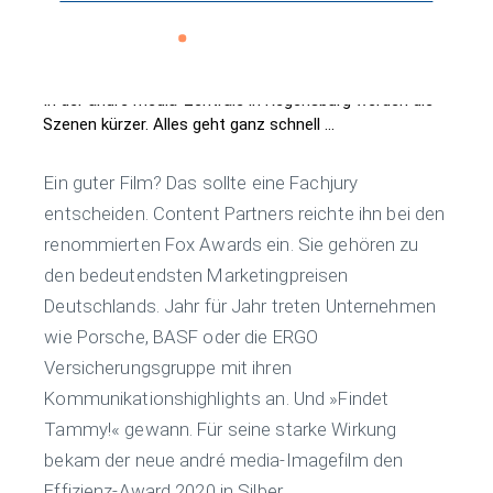
In der andré media-Zentrale in Regensburg werden die
Szenen kürzer. Alles geht ganz schnell ...
Ein guter Film? Das sollte eine Fachjury
entscheiden. Content Partners reichte ihn bei den
renommierten Fox Awards ein. Sie gehören zu
den bedeutendsten Marketingpreisen
Deutschlands. Jahr für Jahr treten Unternehmen
wie Porsche, BASF oder die ERGO
Versicherungsgruppe mit ihren
Kommunikationshighlights an. Und »Findet
Wir benötigen Ihre Zustimmung, um den "YouTube" Cookie
Tammy!« gewann. Für seine starke Wirkung
zu laden.
bekam der neue andré media-Imagefilm den
Wir verwenden einen Service eines Drittanbieters, um externe
Effizienz-Award 2020 in Silber.