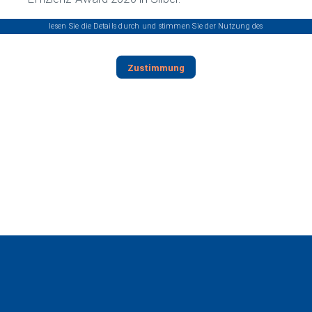
Inhalte einzubetten.
Dieser Service kann Daten zu Ihren Aktivitäten sammeln. Bitte
lesen Sie die Details durch und stimmen Sie der Nutzung des
Services zu, um den Inhalt anzuzeigen.
Zustimmung
Datenschutz
|
Impressum