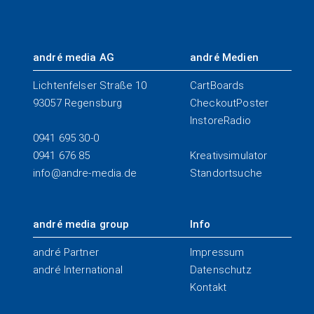
andré media AG
andré Medien
Lichtenfelser Straße 10
CartBoards
93057 Regensburg
CheckoutPoster
InstoreRadio
0941 695 30-0
0941 676 85
Kreativsimulator
info@
andre-media.de
Standortsuche
andré media group
Info
andré Partner
Impressum
andré International
Datenschutz
Kontakt